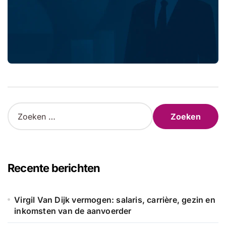
Z
o
e
k
e
n
Recente berichten
n
a
a
Virgil Van Dijk vermogen: salaris, carrière, gezin en
r
inkomsten van de aanvoerder
: