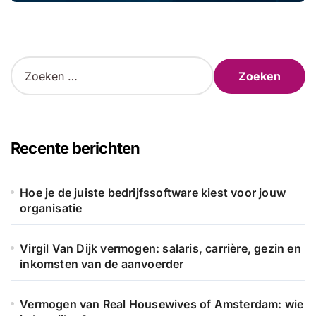
Z
o
e
k
e
n
Recente berichten
n
a
a
Hoe je de juiste bedrijfssoftware kiest voor jouw
r
organisatie
:
Virgil Van Dijk vermogen: salaris, carrière, gezin en
inkomsten van de aanvoerder
Vermogen van Real Housewives of Amsterdam: wie