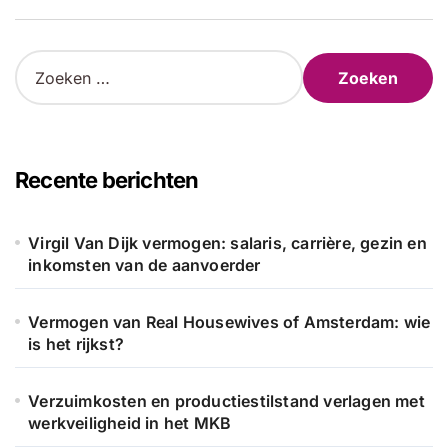
Z
o
e
k
e
n
Recente berichten
n
a
a
Virgil Van Dijk vermogen: salaris, carrière, gezin en
r
inkomsten van de aanvoerder
:
Vermogen van Real Housewives of Amsterdam: wie
is het rijkst?
Verzuimkosten en productiestilstand verlagen met
werkveiligheid in het MKB