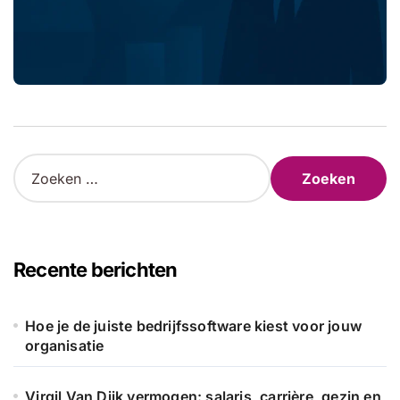
Z
o
e
k
e
n
Recente berichten
n
a
a
Hoe je de juiste bedrijfssoftware kiest voor jouw
r
organisatie
:
Virgil Van Dijk vermogen: salaris, carrière, gezin en