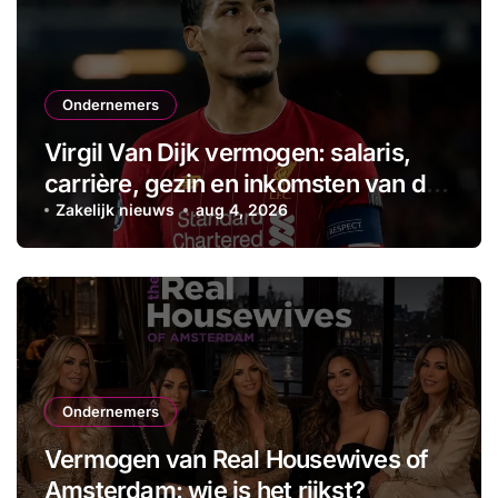
Ondernemers
Virgil Van Dijk vermogen: salaris,
carrière, gezin en inkomsten van de
aanvoerder
Zakelijk nieuws
aug 4, 2026
Ondernemers
Vermogen van Real Housewives of
Amsterdam: wie is het rijkst?