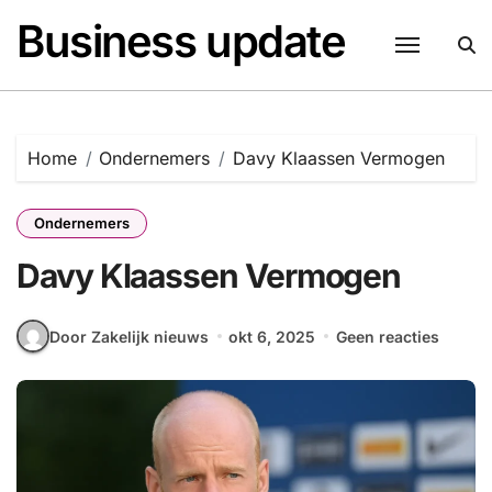
Naar
Business update
de
inhoud
springen
Home
Ondernemers
Davy Klaassen Vermogen
Ondernemers
Davy Klaassen Vermogen
Door Zakelijk nieuws
okt 6, 2025
Geen reacties