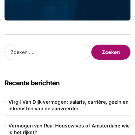
Z
o
e
k
e
n
Recente berichten
n
a
a
Virgil Van Dijk vermogen: salaris, carrière, gezin en
r
inkomsten van de aanvoerder
:
Vermogen van Real Housewives of Amsterdam: wie
is het rijkst?