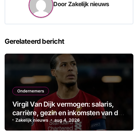
Door
Zakelijk nieuws
Gerelateerd bericht
Ondernemers
Virgil Van Dijk vermogen: salaris,
carrière, gezin en inkomsten van de
aanvoerder
Zakelijk nieuws
aug 4, 2026