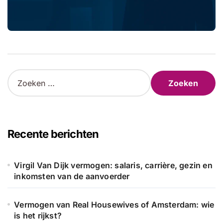
Z
o
e
k
e
n
Recente berichten
n
a
a
Virgil Van Dijk vermogen: salaris, carrière, gezin en
r
inkomsten van de aanvoerder
:
Vermogen van Real Housewives of Amsterdam: wie
is het rijkst?