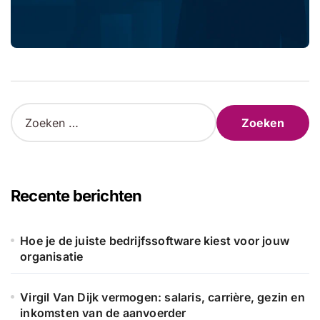
Z
o
e
k
e
n
Recente berichten
n
a
a
Hoe je de juiste bedrijfssoftware kiest voor jouw
r
organisatie
:
Virgil Van Dijk vermogen: salaris, carrière, gezin en
inkomsten van de aanvoerder