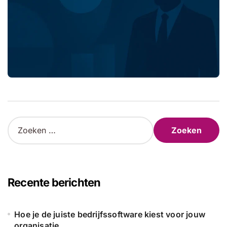
Z
o
e
k
e
n
Recente berichten
n
a
a
Hoe je de juiste bedrijfssoftware kiest voor jouw
r
organisatie