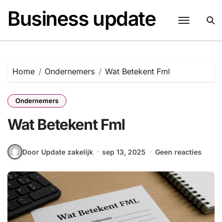
Naar
Business update
de
inhoud
springen
Home
Ondernemers
Wat Betekent Fml
Ondernemers
Wat Betekent Fml
Door Update zakelijk
sep 13, 2025
Geen reacties