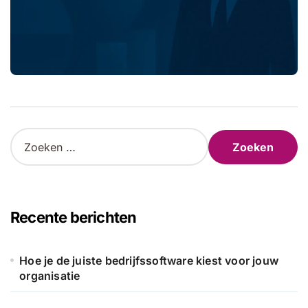
Z
o
e
k
e
n
Recente berichten
n
a
a
Hoe je de juiste bedrijfssoftware kiest voor jouw
r
organisatie
: