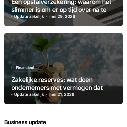
Een opstalverzekering: waarom het
slimmer is om er op tijd over na te
denken
Update zakelijk
mei 29, 2026
Financieel
Zakelijke reserves: wat doen
ondernemers met vermogen dat
voorlopig niet nodig is?
Update zakelijk
mei 21, 2026
Business update