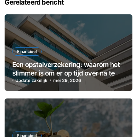
Gerelateerd bericht
Financieel
Een opstalverzekering: waarom het
slimmer is om er op tijd over na te
denken
Update zakelijk
mei 29, 2026
Financieel