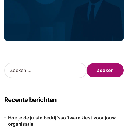
Z
o
e
k
e
n
Recente berichten
n
a
a
Hoe je de juiste bedrijfssoftware kiest voor jouw
r
organisatie