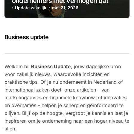
ondernemers met vermogen dat
voorlopig niet nodig is?
Update zakelijk
mei 21, 2026
Business update
Welkom bij
Business Update
, jouw dagelijkse bron
voor zakelijk nieuws, waardevolle inzichten en
praktische tips. Of je nu onderneemt in Nederland of
internationaal zaken doet, onze artikelen – van
marketingadvies en financiële knowhow tot innovaties
en overnames – helpen je scherp en geïnformeerd te
blijven. Blijf op de hoogte, vergroot je kennis en laat je
inspireren om je onderneming naar een hoger niveau te
tillen.