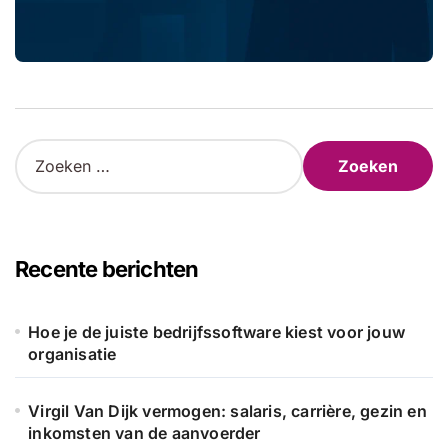
Z
o
e
k
e
n
Recente berichten
n
a
a
Hoe je de juiste bedrijfssoftware kiest voor jouw
r
organisatie
:
Virgil Van Dijk vermogen: salaris, carrière, gezin en
inkomsten van de aanvoerder