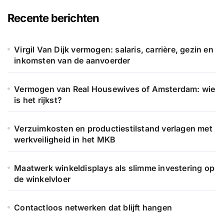
e
n
Recente berichten
n
a
a
Virgil Van Dijk vermogen: salaris, carrière, gezin en
r
inkomsten van de aanvoerder
:
Vermogen van Real Housewives of Amsterdam: wie
is het rijkst?
Verzuimkosten en productiestilstand verlagen met
werkveiligheid in het MKB
Maatwerk winkeldisplays als slimme investering op
de winkelvloer
Contactloos netwerken dat blijft hangen