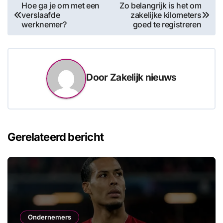
Bericht
Hoe ga je om met een
Zo belangrijk is het om
verslaafde
zakelijke kilometers
navigatie
werknemer?
goed te registreren
Door
Zakelijk nieuws
Gerelateerd bericht
Ondernemers