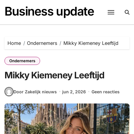
Naar
Business update
de
inhoud
springen
Home
Ondernemers
Mikky Kiemeney Leeftijd
Ondernemers
Mikky Kiemeney Leeftijd
Door Zakelijk nieuws
jun 2, 2026
Geen reacties