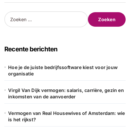
Z
o
e
k
e
n
Recente berichten
n
a
a
Hoe je de juiste bedrijfssoftware kiest voor jouw
r
organisatie
:
Virgil Van Dijk vermogen: salaris, carrière, gezin en
inkomsten van de aanvoerder
Vermogen van Real Housewives of Amsterdam: wie
is het rijkst?