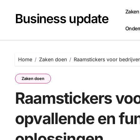
Naar
de
Zaken
Business update
inhoud
springen
Onder
Home
Zaken doen
Raamstickers voor bedrijven
Zaken doen
Raamstickers voo
opvallende en fu
oplossingen