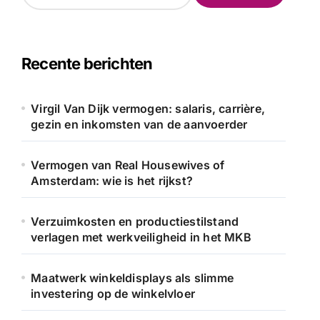
e
k
e
n
Recente berichten
n
a
a
Virgil Van Dijk vermogen: salaris, carrière,
r
gezin en inkomsten van de aanvoerder
:
Vermogen van Real Housewives of
Amsterdam: wie is het rijkst?
Verzuimkosten en productiestilstand
verlagen met werkveiligheid in het MKB
Maatwerk winkeldisplays als slimme
investering op de winkelvloer