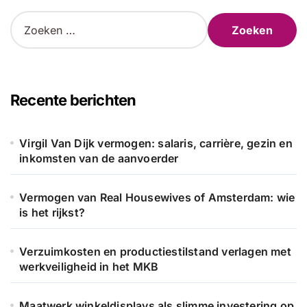
Z
o
e
k
e
n
Recente berichten
n
a
a
Virgil Van Dijk vermogen: salaris, carrière, gezin en
r
inkomsten van de aanvoerder
:
Vermogen van Real Housewives of Amsterdam: wie
is het rijkst?
Verzuimkosten en productiestilstand verlagen met
werkveiligheid in het MKB
Maatwerk winkeldisplays als slimme investering op